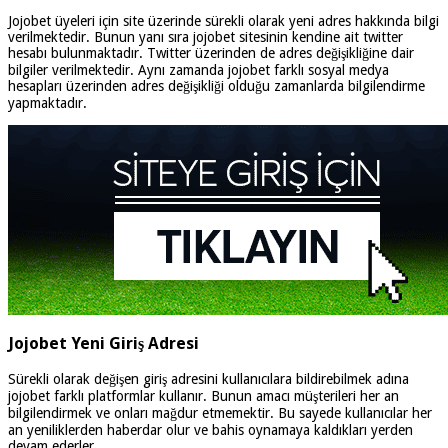
Jojobet üyeleri için site üzerinde sürekli olarak yeni adres hakkında bilgi
verilmektedir. Bunun yanı sıra jojobet sitesinin kendine ait twitter
hesabı bulunmaktadır. Twitter üzerinden de adres değişikliğine dair
bilgiler verilmektedir. Aynı zamanda jojobet farklı sosyal medya
hesapları üzerinden adres değişikliği olduğu zamanlarda bilgilendirme
yapmaktadır.
Jojobet Yeni Giriş Adresi
Sürekli olarak değişen giriş adresini kullanıcılara bildirebilmek adına
jojobet farklı platformlar kullanır. Bunun amacı müşterileri her an
bilgilendirmek ve onları mağdur etmemektir. Bu sayede kullanıcılar her
an yeniliklerden haberdar olur ve bahis oynamaya kaldıkları yerden
devam ederler.