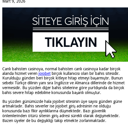
Mart 9, 2026
Canlı bahisten casinoya, normal bahisten canlı casinoya kadar birçok
alanda hizmet veren
jojobet
birçok kullanıcısı olan bir bahis sitesidir.
Kurulduğu günden beri birçok kitleye hitap etmeyi başarmıştır. Bunun
sebebi Türkçe dilinin yanı sıra İngilizce ve Almanca dillerinde de hizmet
vermesidir. Bu yüzden diğer bahis sitelerine göre yurtdışında da birçok
bahis severe hitap edebilme konusunda başarılı olmuştur.
Bu yüzden günümüzde hala jojobet sitesinin üye sayısı günden güne
artmaktadır. Bahis severler ise jojobet giriş adresinin ne olduğu
konusunda bazı fikir ayrılıklarına düşmektedir. Bazı güvenlik
önlemlerinden ötürü sitenin giriş adresi sürekli olarak değişmektedir.
Bazen üyeler de bu değişikliği takip etmekte zorlanmaktadır.