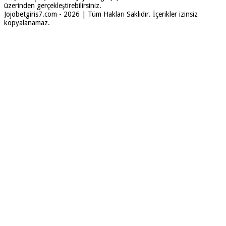
üzerinden gerçekleştirebilirsiniz.
Jojobetgiris7.com - 2026 | Tüm Hakları Saklıdır. İçerikler izinsiz
kopyalanamaz.