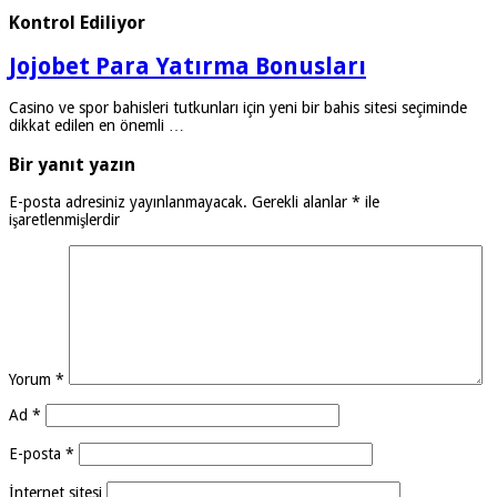
Kontrol Ediliyor
Jojobet Para Yatırma Bonusları
Casino ve spor bahisleri tutkunları için yeni bir bahis sitesi seçiminde
dikkat edilen en önemli …
Bir yanıt yazın
E-posta adresiniz yayınlanmayacak.
Gerekli alanlar
*
ile
işaretlenmişlerdir
Yorum
*
Ad
*
E-posta
*
İnternet sitesi