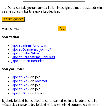
Daha sonraki yorumlarımda kullanılması için adım, e-posta adresim
ve site adresim bu tarayıcıya kaydedilsin.
Arama:
Son Yazılar
Jojobet Şifremi Unuttum
Jojobet Ödeme Yapıyor mu?
Jojobet Bahis Sitesi
Jojobet Para Yatırma Bonusları
Jojobet 2026 Bonusları
Son yorumlar
Jojobet Giriş
için
jojo
Jojobet Giriş
için
Mehmet
Jojobet Giriş
için
jojo
Jojobet Giriş
için
jojo
Jojobet Giriş
için
Hatice
Jojobet, Jojobet bahis sitesine sorunsuz erişebilmeniz adına, site ile
müşterek çalışmaktadır. Jojobet giriş işlemlerinizi sorunsuzca sitemiz