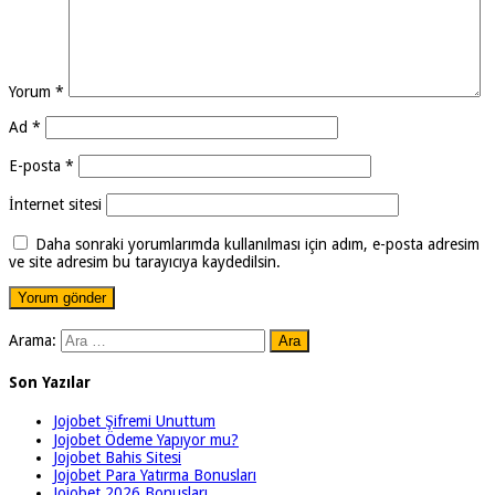
Yorum
*
Ad
*
E-posta
*
İnternet sitesi
Daha sonraki yorumlarımda kullanılması için adım, e-posta adresim
ve site adresim bu tarayıcıya kaydedilsin.
Arama:
Son Yazılar
Jojobet Şifremi Unuttum
Jojobet Ödeme Yapıyor mu?
Jojobet Bahis Sitesi
Jojobet Para Yatırma Bonusları
Jojobet 2026 Bonusları