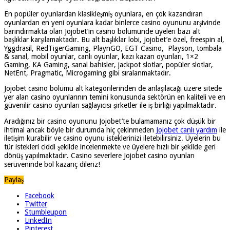
En popüler oyunlardan klasikleşmiş oyunlara, en çok kazandıran
oyunlardan en yeni oyunlara kadar binlerce casino oyununu arşivinde
barındırmakta olan Jojobet’in casino bölümünde üyeleri bazı alt
başlıklar karşılamaktadır. Bu alt başlıklar lobi, Jojobet’e özel, freespin al,
Yggdrasil, RedTigerGaming, PlaynGO, EGT Casino, Playson, tombala
& sanal, mobil oyunlar, canlı oyunlar, kazı kazan oyunları, 1×2
Gaming, KA Gaming, sanal bahisler, jackpot slotlar, popüler slotlar,
NetEnt, Pragmatic, Microgaming gibi sıralanmaktadır.
Jojobet casino bölümü alt kategorilerinden de anlaşılacağı üzere sitede
yer alan casino oyunlarının temini konusunda sektörün en kaliteli ve en
güvenilir casino oyunları sağlayıcısı şirketler ile iş birliği yapılmaktadır.
Aradığınız bir casino oyununu Jojobet’te bulamamanız çok düşük bir
ihtimal ancak böyle bir durumda hiç çekinmeden
Jojobet canlı yardım
ile
iletişim kurabilir ve casino oyunu isteklerinizi iletebilirsiniz. Üyelerin bu
tür istekleri ciddi şekilde incelenmekte ve üyelere hızlı bir şekilde geri
dönüş yapılmaktadır. Casino severlere Jojobet casino oyunları
serüveninde bol kazanç dileriz!
Paylaş
Facebook
Twitter
Stumbleupon
LinkedIn
Pinterest