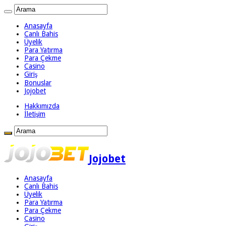
Anasayfa
Canlı Bahis
Üyelik
Para Yatırma
Para Çekme
Casino
Giriş
Bonuslar
Jojobet
Hakkımızda
İletişim
Jojobet
Anasayfa
Canlı Bahis
Üyelik
Para Yatırma
Para Çekme
Casino