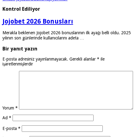
Kontrol Ediliyor
Jojobet 2026 Bonusları
Merakla beklenen Jojobet 2026 bonuslarının ilk ayağı belli oldu. 2025
yılının son günlerinde kullanıcılarını adeta …
Bir yanıt yazın
E-posta adresiniz yayınlanmayacak.
Gerekli alanlar
*
ile
işaretlenmişlerdir
Yorum
*
Ad
*
E-posta
*