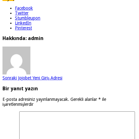
Facebook
Twitter
Stumbleupon
LinkedIn
Pinterest
Hakkında: admin
Sonraki
Jojobet Yeni Giriş Adresi
Bir yanıt yazın
E-posta adresiniz yayınlanmayacak.
Gerekli alanlar
*
ile
işaretlenmişlerdir