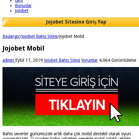
Giriş
Bonuslar
Jojobet
Jojobet Sitesine Giriş Yap
Başlangıç
/
Jojobet Bahis Sitesi
/
Jojobet Mobil
Jojobet Mobil
admin
Eylül 17, 2019
Jojobet Bahis Sitesi
Yorumlar
4,064 Görüntüleme
Bahis severler günümüzde artık daha çok mobil destekli olarak oyun
oynamaktadır. O yüzden bahis şirketleri genelde mobil odaklı şekilde