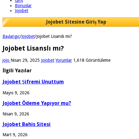
Giriş
Bonuslar
Jojobet
Jojobet Sitesine Giriş Yap
Başlangıç
/
Jojobet
/
Jojobet Lisanslı mı?
Jojobet Lisanslı mı?
jojo
Nisan 29, 2025
Jojobet
Yorumlar
1,618 Görüntüleme
İlgili Yazılar
Jojobet Şifremi Unuttum
Mayıs 9, 2026
Jojobet Ödeme Yapıyor mu?
Nisan 9, 2026
Jojobet Bahis Sitesi
Mart 9, 2026