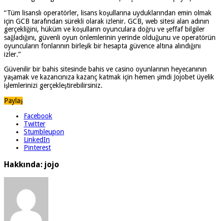
“Tüm lisanslı operatörler, lisans koşullarına uyduklarından emin olmak
için GCB tarafından sürekli olarak izlenir. GCB, web sitesi alan adının
gerçekliğini, hüküm ve koşulların oyunculara doğru ve şeffaf bilgiler
sağladığını, güvenli oyun önlemlerinin yerinde olduğunu ve operatörün
oyuncuların fonlarının birleşik bir hesapta güvence altına alındığını
izler.”
Güvenilir bir bahis sitesinde bahis ve casino oyunlarının heyecanının
yaşamak ve kazancınıza kazanç katmak için hemen şimdi Jojobet üyelik
işlemlerinizi gerçekleştirebilirsiniz.
Paylaş
Facebook
Twitter
Stumbleupon
LinkedIn
Pinterest
Hakkında: jojo