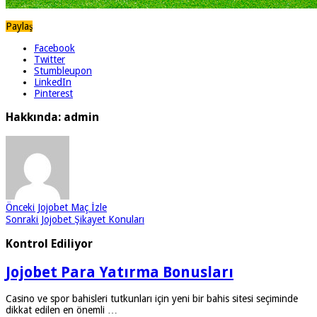
Paylaş
Facebook
Twitter
Stumbleupon
LinkedIn
Pinterest
Hakkında: admin
Önceki
Jojobet Maç İzle
Sonraki
Jojobet Şikayet Konuları
Kontrol Ediliyor
Jojobet Para Yatırma Bonusları
Casino ve spor bahisleri tutkunları için yeni bir bahis sitesi seçiminde
dikkat edilen en önemli …