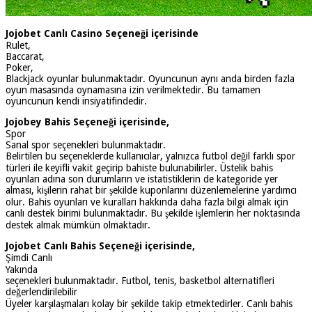
Jojobet Canlı Casino Seçeneği içerisinde
Rulet,
Baccarat,
Poker,
Blackjack oyunlar bulunmaktadır. Oyuncunun aynı anda birden fazla
oyun masasında oynamasına izin verilmektedir. Bu tamamen
oyuncunun kendi insiyatifindedir.
Jojobey Bahis Seçeneği içerisinde,
Spor
Sanal spor seçenekleri bulunmaktadır.
Belirtilen bu seçeneklerde kullanıcılar, yalnızca futbol değil farklı spor
türleri ile keyifli vakit geçirip bahiste bulunabilirler. Üstelik bahis
oyunları adına son durumların ve istatistiklerin de kategoride yer
alması, kişilerin rahat bir şekilde kuponlarını düzenlemelerine yardımcı
olur. Bahis oyunları ve kuralları hakkında daha fazla bilgi almak için
canlı destek birimi bulunmaktadır. Bu şekilde işlemlerin her noktasında
destek almak mümkün olmaktadır.
Jojobet Canlı Bahis Seçeneği içerisinde,
Şimdi Canlı
Yakında
seçenekleri bulunmaktadır. Futbol, tenis, basketbol alternatifleri
değerlendirilebilir
Üyeler karşılaşmaları kolay bir şekilde takip etmektedirler. Canlı bahis