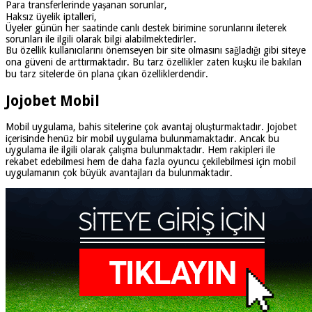
Para transferlerinde yaşanan sorunlar,
Haksız üyelik iptalleri,
Üyeler günün her saatinde canlı destek birimine sorunlarını ileterek
sorunları ile ilgili olarak bilgi alabilmektedirler.
Bu özellik kullanıcılarını önemseyen bir site olmasını sağladığı gibi siteye
ona güveni de arttırmaktadır. Bu tarz özellikler zaten kuşku ile bakılan
bu tarz sitelerde ön plana çıkan özelliklerdendir.
Jojobet Mobil
Mobil uygulama, bahis sitelerine çok avantaj oluşturmaktadır. Jojobet
içerisinde henüz bir mobil uygulama bulunmamaktadır. Ancak bu
uygulama ile ilgili olarak çalışma bulunmaktadır. Hem rakipleri ile
rekabet edebilmesi hem de daha fazla oyuncu çekilebilmesi için mobil
uygulamanın çok büyük avantajları da bulunmaktadır.