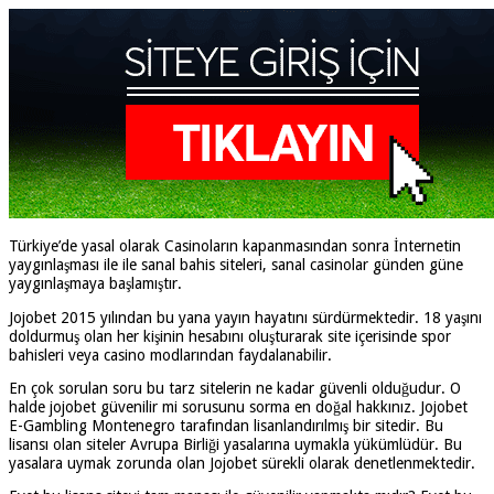
Türkiye’de yasal olarak Casinoların kapanmasından sonra İnternetin
yaygınlaşması ile ile sanal bahis siteleri, sanal casinolar günden güne
yaygınlaşmaya başlamıştır.
Jojobet 2015 yılından bu yana yayın hayatını sürdürmektedir. 18 yaşını
doldurmuş olan her kişinin hesabını oluşturarak site içerisinde spor
bahisleri veya casino modlarından faydalanabilir.
En çok sorulan soru bu tarz sitelerin ne kadar güvenli olduğudur. O
halde jojobet güvenilir mi sorusunu sorma en doğal hakkınız. Jojobet
E-Gambling Montenegro tarafından lisanlandırılmış bir sitedir. Bu
lisansı olan siteler Avrupa Birliği yasalarına uymakla yükümlüdür. Bu
yasalara uymak zorunda olan Jojobet sürekli olarak denetlenmektedir.