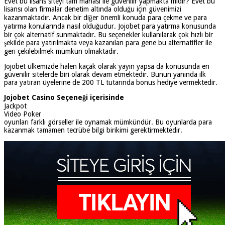
Evet bu lisans siteyi tam manası ile güvenilir yapmakta mıdır? Evet bu
lisansı olan firmalar denetim altında olduğu için güvenimizi
kazanmaktadır. Ancak bir diğer önemli konuda para çekme ve para
yatırma konularında nasıl olduğudur. Jojobet para yatırma konusunda
bir çok alternatif sunmaktadır. Bu seçenekler kullanılarak çok hızlı bir
şekilde para yatırılmakta veya kazanılan para gene bu alternatifler ile
geri çekilebilmek mümkün olmaktadır.
Jojobet ülkemizde halen kaçak olarak yayın yapsa da konusunda en
güvenilir sitelerde biri olarak devam etmektedir. Bunun yanında ilk
para yatıran üyelerine de 200 TL tutarında bonus hediye vermektedir.
Jojobet Casino Seçeneği içerisinde
Jackpot
Video Poker
oyunları farklı görseller ile oynamak mümkündür. Bu oyunlarda para
kazanmak tamamen tecrübe bilgi birikimi gerektirmektedir.