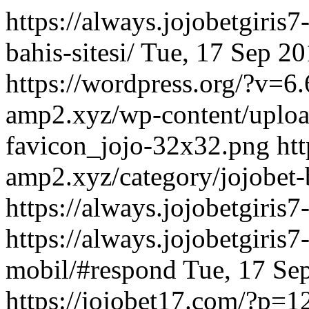
https://always.jojobetgiris
bahis-sitesi/
Tue, 17 Sep 2
https://wordpress.org/?v=6.
amp2.xyz/wp-content/uploa
favicon_jojo-32x32.png
htt
amp2.xyz/category/jojobet-b
https://always.jojobetgiris
https://always.jojobetgiris
mobil/#respond
Tue, 17 Se
https://jojobet17.com/?p=1