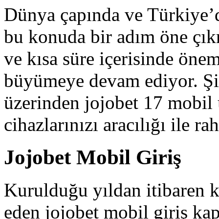
Dünya çapında ve Türkiye’d
bu konuda bir adım öne çık
ve kısa süre içerisinde öneml
büyümeye devam ediyor. Şi
üzerinden jojobet 17 mobil 
cihazlarınızı aracılığı ile ra
Jojobet Mobil Giriş
Kurulduğu yıldan itibaren 
eden jojobet mobil giriş ka