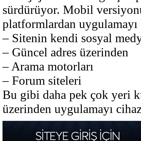
sürdürüyor. Mobil versiyonu
platformlardan uygulamayı b
– Sitenin kendi sosyal medy
– Güncel adres üzerinden
– Arama motorları
– Forum siteleri
Bu gibi daha pek çok yeri k
üzerinden uygulamayı cihazı